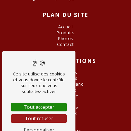
PLAN DU SITE
Accueil
Produits
Photos
Contact
NOS PRESTATIONS
Grand Crus
Ce site utilise des cookies
Cave à vins
et vous donne le contrôle
Panier gourmand
sur ceux que vous
Spiritueux
souhaitez activer
Épicerie fine
Rhum
Tout accepter
Champagne
Bag in box
Tout refuser
Bière
Caviste
Personnaliser
Vins étrangers