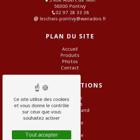
56300 Pontivy
02 97 28 33 38
leschais-pontivy@wanadoo.fr
PLAN DU SITE
Accueil
Produits
Photos
Contact
NOS PRESTATIONS
Grand Crus
Ce site utilise des cookies
Cave à vins
et vous donne le contrôle
Panier gourmand
sur ceux que vous
Spiritueux
souhaitez activer
Épicerie fine
Rhum
Tout accepter
Champagne