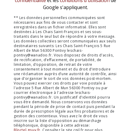
confidentialité
et les
conditions d'utilisation
de
Google s'appliquent.
** Les données personnelles communiquées sont
nécessaires aux fins de vous contacter et sont
enregistrées dans un fichier informatisé. Elles sont
destinées à Les Chais Saint-François et ses sous-
traitants dans le seul but de répondre à votre message.
Les données collectées seront communiquées aux seuls
destinataires suivants: Les Chais Saint-François 5 Rue
Albert de Mun 56300 Pontivy leschais-
pontivy@wanadoo.fr. Vous disposez de droits d’accès,
de rectification, d’effacement, de portabilité, de
limitation, d’opposition, de retrait de votre
consentement à tout moment et du droit d’introduire
une réclamation auprès d’une autorité de contrôle, ainsi
que d’organiser le sort de vos données post-mortem.
Vous pouvez exercer ces droits par voie postale à
l'adresse 5 Rue Albert de Mun 56300 Pontivy ou par
courrier électronique à l'adresse leschais-
pontivy@wanadoo.fr. Un justificatif d'identité pourra
vous être demandé. Nous conservons vos données
pendant la période de prise de contact puis pendant la
durée de prescription légale aux fins probatoires et de
gestion des contentieux. Vous avez le droit de vous
inscrire sur la liste d'opposition au démarchage
téléphonique, disponible à cette adresse:
Bloctel.gouv.fr
. Consultez le site cnil.fr pour plus