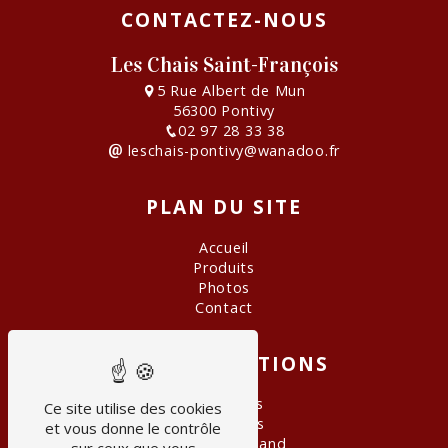
CONTACTEZ-NOUS
Les Chais Saint-François
5 Rue Albert de Mun
56300 Pontivy
02 97 28 33 38
leschais-pontivy@wanadoo.fr
PLAN DU SITE
Accueil
Produits
Photos
Contact
NOS PRESTATIONS
Grand Crus
Ce site utilise des cookies
Cave à vins
et vous donne le contrôle
Panier gourmand